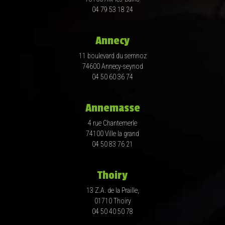
04 79 53 18 24
Annecy
11 boulevard du semnoz
74600 Annecy-seynod
04 50 60 36 74
Annemasse
4 rue Chantemerle
74100 Ville la grand
04 50 83 76 21
Thoiry
13 Z.A. de la Praille,
01710 Thoiry
04 50 40 50 78