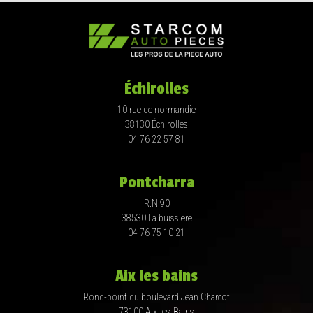
Échirolles
10 rue de normandie
38130 Échirolles
04 76 22 57 81
Pontcharra
R.N 90
38530 La buissiere
04 76 75 10 21
Aix les bains
Rond-point du boulevard Jean Charcot
73100 Aix-les-Bains